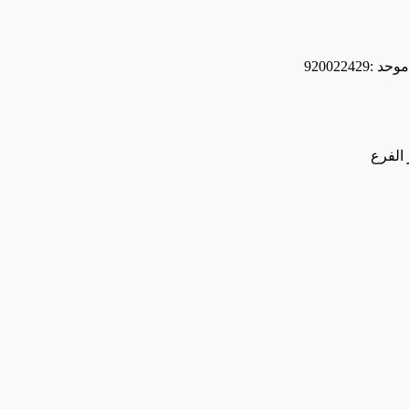
وحد :
920022429
الفرع