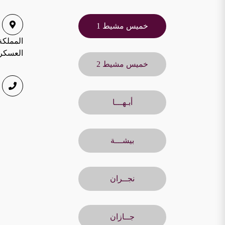
خميس مشيط 1
المملكة
العسكر
خميس مشيط 2
أبـهـــا
بيشـــة
نجــران
جــازان